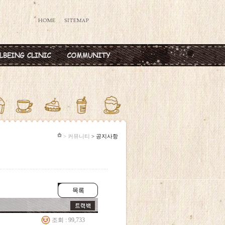
데렐라주사
공지사항
타민칵테일
옥주사
반·마늘주사
다공증주사
> 커뮤니티
> 공지사항
조회 : 99,733