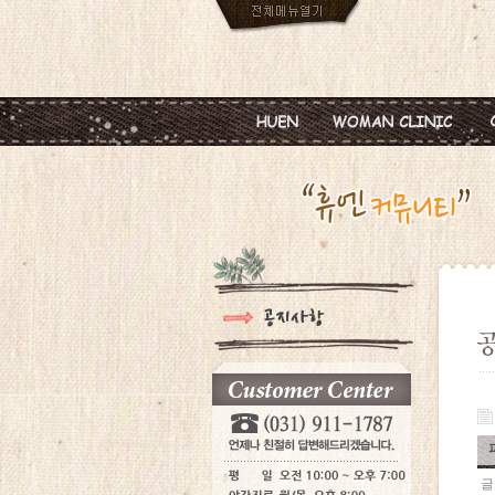
인사말
임신
진료안내
피임
진료시간
월경이상
병원둘러보기
질염 및 성병
찾아오시는길
갱년기 및 폐경
여성성형
글