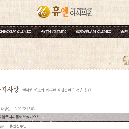
혈액종합검진
MTS
비만약물요법
신
미혼여성검진
IPL
지방분해주사
비
초기임신검진
Ionzyme
HPL 지방용해술
백
웨딩검진
레스틸렌
카복시테라피
태
갱년기검진
메디톡신
골
백신프로그램
작성일 : 13-08-22 15:08
피임주사... 들어보셨나요?
쓴이 :
휴엔산부인…