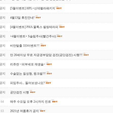
공지
[5월이벤트] HPL+신데렐라패키지
공지
4월13일 휴진안내!
공지
[4월이벤트] PHA 물톡스 필링테라피
공지
+4월이벤트+ S슬림주사(빨간주사)
공지
비만탈출 333이벤트!!!
공지
만 20세이상 무료 자궁경부암암 검진(공단검진) 시행!!!
공지
리쥬란 <피부세포 재생술>
공지
수술없는 질성형, 윙크필!!!
공지
피임주사... 들어보셨나요?
공지
공단검진 시행
64
매주 수요일 오후 2시까지 진료
63
2021년 여름휴가 공지