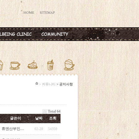
데렐라주사
공지사항
타민칵테일
옥주사
반·마늘주사
다공증주사
> 커뮤니티
> 공지사항
Total 64
글쓴이
날짜
조회
휴엔산부인…
02-28
54359