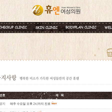
혈액종합검진
MTS
비만약물요법
신
미혼여성검진
IPL
지방분해주사
비
초기임신검진
Ionzyme
HPL 지방용해술
백
웨딩검진
레스틸렌
카복시테라피
태
갱년기검진
메디톡신
골
백신프로그램
번호
제 목
공지
매주 수요일 오후 2시까지 진료