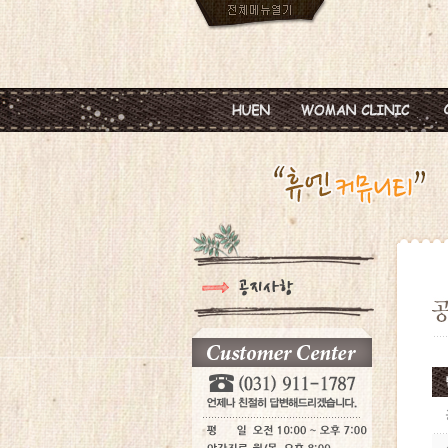
인사말
임신
진료안내
피임
진료시간
월경이상
병원둘러보기
질염 및 성병
찾아오시는길
갱년기 및 폐경
여성성형