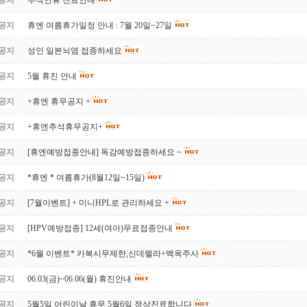
공지
추석연휴 진료안내
공지
휴엔 여름휴가일정 안내 : 7월 20일~27일
공지
성인 일본뇌염 접종하세요
공지
5월 휴진 안내
공지
+휴엔 휴무공지 +
공지
+휴엔추석휴무공지+
공지
[휴엔예방접종안내] 독감예방접종하세요 ~
공지
*휴엔 * 여름휴가(8월12일~15일)
공지
[7월이벤트] + 미니HPL로 관리하세요 +
공지
[HPV예방접종] 12세(여아)무료접종안내
공지
*6월 이벤트* 카복시무제한,신데렐라+백옥주사
공지
06.03(금)~06.06(월) 휴진안내
공지
5월5일 어린이날 휴무 5월6일 정상진료합니다