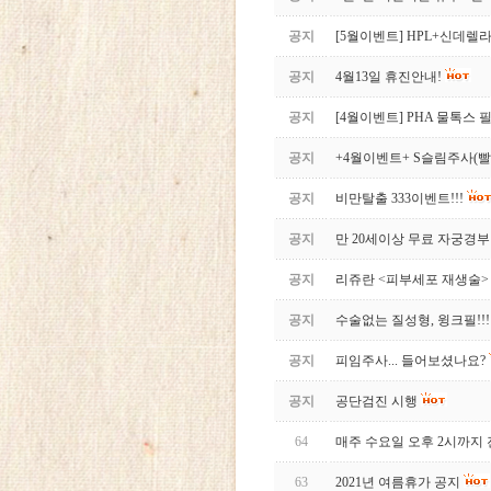
공지
[5월이벤트] HPL+신데렐
공지
4월13일 휴진안내!
공지
[4월이벤트] PHA 물톡스
공지
+4월이벤트+ S슬림주사(
공지
비만탈출 333이벤트!!!
공지
만 20세이상 무료 자궁경부
공지
리쥬란 <피부세포 재생술>
공지
수술없는 질성형, 윙크필!!!
공지
피임주사... 들어보셨나요?
공지
공단검진 시행
64
매주 수요일 오후 2시까지
63
2021년 여름휴가 공지