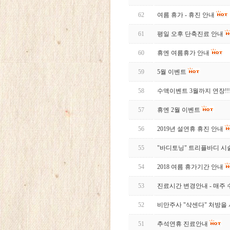
62
여름 휴가 - 휴진 안내
61
평일 오후 단축진료 안내
60
휴엔 여름휴가 안내
59
5월 이벤트
58
수액이벤트 3월까지 연장!!
57
휴엔 2월 이벤트
56
2019년 설연휴 휴진 안내
55
"바디토닝" 트리플바디 시
54
2018 여름 휴가기간 안내
53
진료시간 변경안내 - 매주
52
비만주사 "삭센다" 처방을 
51
추석연휴 진료안내