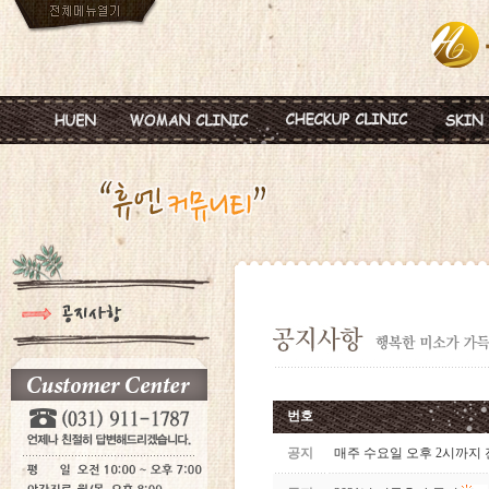
인사말
임신
혈액종합검진
MTS
진료안내
피임
미혼여성검진
IPL
진료시간
월경이상
초기임신검진
Ionz
병원둘러보기
질염 및 성병
웨딩검진
레스
찾아오시는길
갱년기 및 폐경
갱년기검진
메디
여성성형
백신프로그램
번호
공지
매주 수요일 오후 2시까지