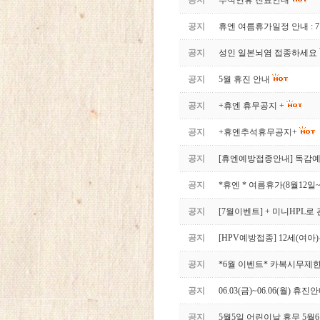
공지
추석연휴 진료안내
공지
휴엔 여름휴가일정 안내 : 7
공지
성인 일본뇌염 접종하세요
공지
5월 휴진 안내
공지
+휴엔 휴무공지 +
공지
+휴엔추석휴무공지+
공지
[휴엔예방접종안내] 독감
공지
*휴엔 * 여름휴가(8월12일~
공지
[7월이벤트] + 미니HPL로
공지
[HPV예방접종] 12세(여
공지
*6월 이벤트* 카복시무제
공지
06.03(금)~06.06(월) 휴진
공지
5월5일 어린이날 휴무 5