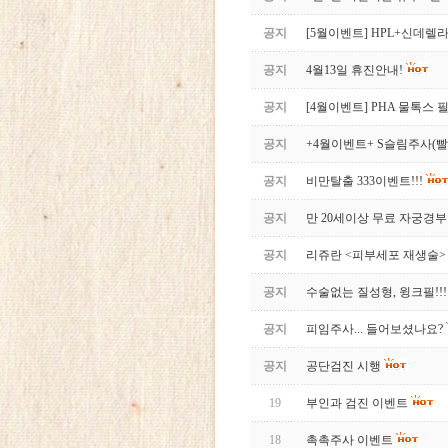
공지
[5월이벤트] HPL+신데렐
공지
4월13일 휴진안내!
공지
[4월이벤트] PHA 물톡스
공지
+4월이벤트+ S슬림주사(
공지
비만탈출 333이벤트!!!
공지
만 20세이상 무료 자궁경부
공지
리쥬란 <피부세포 재생술>
공지
수술없는 질성형, 윙크필!!!
공지
피임주사... 들어보셨나요?
공지
공단검진 시행
19
부인과 검진 이벤트
18
촉촉주사 이벤트