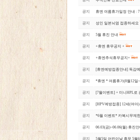
공지
추석연휴 진료안내
공지
휴엔 여름휴가일정 안내 : 7
공지
성인 일본뇌염 접종하세요
공지
5월 휴진 안내
공지
+휴엔 휴무공지 +
공지
+휴엔추석휴무공지+
공지
[휴엔예방접종안내] 독감
공지
*휴엔 * 여름휴가(8월12일~
공지
[7월이벤트] + 미니HPL로
공지
[HPV예방접종] 12세(여
공지
*6월 이벤트* 카복시무제
공지
06.03(금)~06.06(월) 휴진
공지
5월5일 어린이날 휴무 5