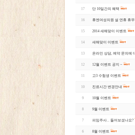
17
단 10일간의 혜택
16
휴엔여성의원 설 연휴 휴무
15
2014 새해맞이 이벤트
14
새해맞이 이벤트
13
온라인 상담, 예약 문의에 대
12
12월 이벤트 공지 ~
11
고3 수험생 이벤트
10
진료시간 변경안내
9
10월 이벤트
8
9월 이벤트
7
피임주사... 들어보셨나요?
6
8월 이벤트