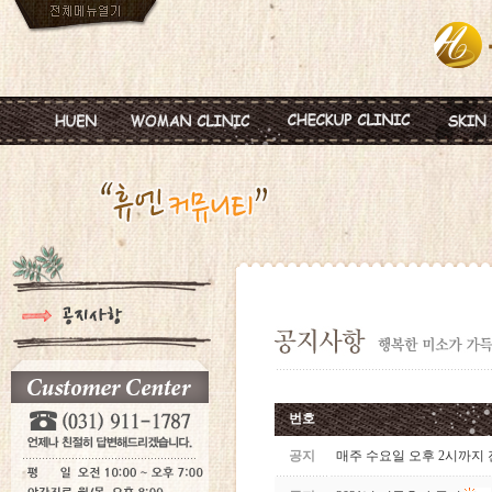
인사말
임신
혈액종합검진
MTS
진료안내
피임
미혼여성검진
IPL
진료시간
월경이상
초기임신검진
Ionz
병원둘러보기
질염 및 성병
웨딩검진
레스
찾아오시는길
갱년기 및 폐경
갱년기검진
메디
여성성형
백신프로그램
번호
공지
매주 수요일 오후 2시까지