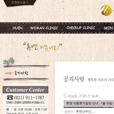
인사말
임신
혈액종합검진
MTS
진료안내
피임
미혼여성검진
IPL
진료시간
월경이상
초기임신검진
Ionz
병원둘러보기
질염 및 성병
웨딩검진
레스
찾아오시는길
갱년기 및 폐경
갱년기검진
메디
여성성형
백신프로그램
작성일 : 17-07-17 16:40
휴엔 여름휴가일정 안내 : 7월 20일~
글쓴이 :
휴엔산부인…